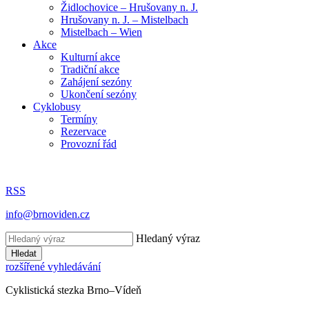
Židlochovice – Hrušovany n. J.
Hrušovany n. J. – Mistelbach
Mistelbach – Wien
Akce
Kulturní akce
Tradiční akce
Zahájení sezóny
Ukončení sezóny
Cyklobusy
Termíny
Rezervace
Provozní řád
RSS
info@brnoviden.cz
Hledaný výraz
Hledat
rozšířené vyhledávání
Cyklistická stezka Brno–Vídeň