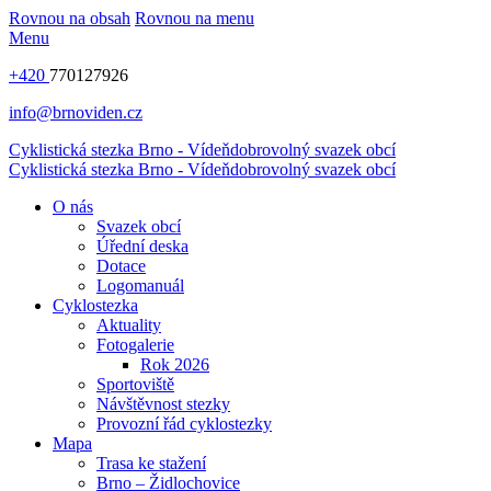
Rovnou na obsah
Rovnou na menu
Menu
+420
770127926
info@brnoviden.cz
Cyklistická stezka Brno - Vídeň
dobrovolný svazek obcí
Cyklistická stezka Brno - Vídeň
dobrovolný svazek obcí
O nás
Svazek obcí
Úřední deska
Dotace
Logomanuál
Cyklostezka
Aktuality
Fotogalerie
Rok 2026
Sportoviště
Návštěvnost stezky
Provozní řád cyklostezky
Mapa
Trasa ke stažení
Brno – Židlochovice