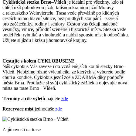
Cyklistická stezka Brno–Vídeň
je ideální pro všechny, kdo si
chtějí užít pohodovou jízdu krásnou krajinou jižní Moravy
a rakouského Weinviertelu. Trasa vede převážně po klidných
cestách mimo hlavní silnice, bez prudkých stoupání – skvělá
pro začátečníky, rodiny i seniory. Cestou vás čekají malebné
vesničky, vinice, přírodní scenérie i historická místa. Stezka vede
podél řek, rybníků a vinohradů a nabízí spoustu míst k odpočinku.
Užijete si jízdu i krásu jihomoravské krajiny.
Cestujte s kolem CYKLOBUSEM!
Náš cyklobus Vás zaveze i do vzdálenějších koutů stezky Brno–
Vídeň. Nabízíme různé výletní cíle, ze kterých si vyberete podle
chuti a kondice. Cyklobus jezdí zcela ZDARMA díky podpoře
města Brna. Prodlužte si svůj cyklistický zážitek a objevujte nová
místa na trase Brno - Vídeň.
Termíny a cíle výletů
najdete
zde
Rezervace míst
jednoduše
zde
Zajímavosti na trase