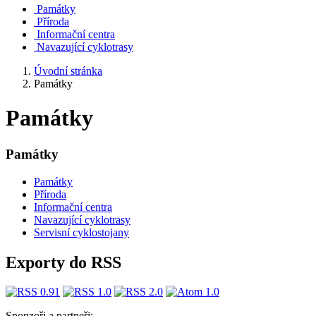
Památky
Příroda
Informační centra
Navazující cyklotrasy
Úvodní stránka
Památky
Památky
Památky
Památky
Příroda
Informační centra
​​Navazující cyklotrasy
Servisní cyklostojany
Exporty do RSS
Sponzoři a partneři: