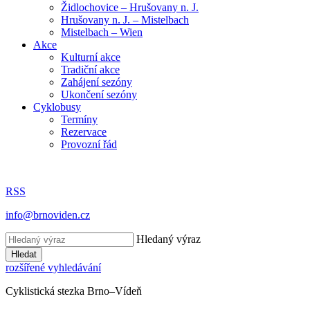
Židlochovice – Hrušovany n. J.
Hrušovany n. J. – Mistelbach
Mistelbach – Wien
Akce
Kulturní akce
Tradiční akce
Zahájení sezóny
Ukončení sezóny
Cyklobusy
Termíny
Rezervace
Provozní řád
RSS
info@brnoviden.cz
Hledaný výraz
Hledat
rozšířené vyhledávání
Cyklistická stezka Brno–Vídeň