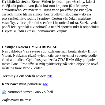
Cyklistická stezka Brno–Vídeň
je ideální pro všechny, kdo si
chtějí užít pohodovou jízdu krásnou krajinou jižní Moravy
a rakouského Weinviertelu. Trasa vede převážně po klidných
cestách mimo hlavní silnice, bez prudkých stoupání – skvělá
pro začátečníky, rodiny i seniory. Cestou vás čekají malebné
vesničky, vinice, přírodní scenérie i historická místa. Stezka vede
podél řek, rybníků a vinohradů a nabízí spoustu míst k odpočinku.
Užijete si jízdu i krásu jihomoravské krajiny.
Cestujte s kolem CYKLOBUSEM!
Náš cyklobus Vás zaveze i do vzdálenějších koutů stezky Brno–
Vídeň. Nabízíme různé výletní cíle, ze kterých si vyberete podle
chuti a kondice. Cyklobus jezdí zcela ZDARMA díky podpoře
města Brna. Prodlužte si svůj cyklistický zážitek a objevujte nová
místa na trase Brno - Vídeň.
Termíny a cíle výletů
najdete
zde
Rezervace míst
jednoduše
zde
Zajímavosti na trase