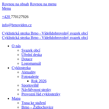
Rovnou na obsah
Rovnou na menu
Menu
+420
770127926
info@brnoviden.cz
Cyklistická stezka Brno - Vídeň
dobrovolný svazek obcí
Cyklistická stezka Brno - Vídeň
dobrovolný svazek obcí
O nás
Svazek obcí
Úřední deska
Dotace
Logomanuál
Cyklostezka
Aktuality
Fotogalerie
Rok 2026
Sportoviště
Návštěvnost stezky
Provozní řád cyklostezky
Mapa
Trasa ke stažení
Brno – Židlochovice