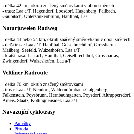
- délka 42 km, okruh značený směrovkami v obou směrech
- trasa: Laa a/T, Hagendorf, Loosdorf, Hagenberg, Fallbach,
Gaubitsch, Unterstinkenbrunn, Hanfthal, Laa
Naturjuwelen Radweg
- délka 43 nebo 54 km, okruh značený směrovkami v obou směrech
- delší trasa: Laa a/T, Hanfthal, Geiselbrechthof, Grossharras,
Mailberg, Seefeld, Wulzeshofen, Laa a/T
- kratší trasa: Laa a/T, Hanfthal, Geiselbrechthof, Grossharras,
Zwingendorf, Wulzeshofen, Laa a/T
Veltliner Radroute
- délka 76 km, okruh značený směrovkami
- trasa: Laa a/T, Neudorf, Wilderndürnbach-Galgenberg,
Falkenstein, Poysbrunn, Hernbaumgarten, Poysdorf, Altruppersdorf,
Ameis, Staatz, Kottingneusidel, Laa a/T
Navazující cyklotrasy
Památky
Příroda