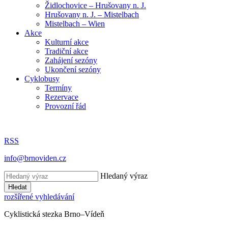
Židlochovice – Hrušovany n. J.
Hrušovany n. J. – Mistelbach
Mistelbach – Wien
Akce
Kulturní akce
Tradiční akce
Zahájení sezóny
Ukončení sezóny
Cyklobusy
Termíny
Rezervace
Provozní řád
RSS
info@brnoviden.cz
Hledaný výraz
Hledat
rozšířené vyhledávání
Cyklistická stezka Brno–Vídeň