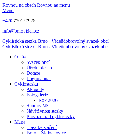
Rovnou na obsah
Rovnou na menu
Menu
+420
770127926
info@brnoviden.cz
Cyklistická stezka Brno - Vídeň
dobrovolný svazek obcí
Cyklistická stezka Brno - Vídeň
dobrovolný svazek obcí
O nás
Svazek obcí
Úřední deska
Dotace
Logomanuál
Cyklostezka
Aktuality
Fotogalerie
Rok 2026
Sportoviště
Návštěvnost stezky
Provozní řád cyklostezky
Mapa
Trasa ke stažení
Brno – Židlochovice