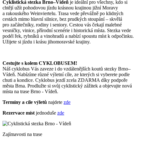
Cyklistická stezka Brno–Vídeň
je ideální pro všechny, kdo si
chtějí užít pohodovou jízdu krásnou krajinou jižní Moravy
a rakouského Weinviertelu. Trasa vede převážně po klidných
cestách mimo hlavní silnice, bez prudkých stoupání – skvělá
pro začátečníky, rodiny i seniory. Cestou vás čekají malebné
vesničky, vinice, přírodní scenérie i historická místa. Stezka vede
podél řek, rybníků a vinohradů a nabízí spoustu míst k odpočinku.
Užijete si jízdu i krásu jihomoravské krajiny.
Cestujte s kolem CYKLOBUSEM!
Náš cyklobus Vás zaveze i do vzdálenějších koutů stezky Brno–
Vídeň. Nabízíme různé výletní cíle, ze kterých si vyberete podle
chuti a kondice. Cyklobus jezdí zcela ZDARMA díky podpoře
města Brna. Prodlužte si svůj cyklistický zážitek a objevujte nová
místa na trase Brno - Vídeň.
Termíny a cíle výletů
najdete
zde
Rezervace míst
jednoduše
zde
Zajímavosti na trase