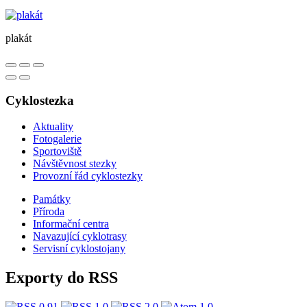
plakát
Cyklostezka
Aktuality
Fotogalerie
Sportoviště
Návštěvnost stezky
Provozní řád cyklostezky
Památky
Příroda
Informační centra
​​Navazující cyklotrasy
Servisní cyklostojany
Exporty do RSS