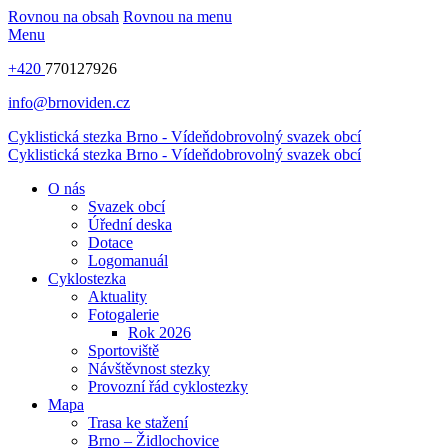
Rovnou na obsah
Rovnou na menu
Menu
+420
770127926
info@brnoviden.cz
Cyklistická stezka Brno - Vídeň
dobrovolný svazek obcí
Cyklistická stezka Brno - Vídeň
dobrovolný svazek obcí
O nás
Svazek obcí
Úřední deska
Dotace
Logomanuál
Cyklostezka
Aktuality
Fotogalerie
Rok 2026
Sportoviště
Návštěvnost stezky
Provozní řád cyklostezky
Mapa
Trasa ke stažení
Brno – Židlochovice