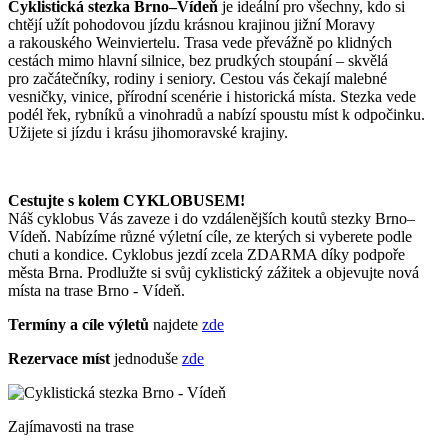
Cyklistická stezka Brno–Vídeň
je ideální pro všechny, kdo si
chtějí užít pohodovou jízdu krásnou krajinou jižní Moravy
a rakouského Weinviertelu. Trasa vede převážně po klidných
cestách mimo hlavní silnice, bez prudkých stoupání – skvělá
pro začátečníky, rodiny i seniory. Cestou vás čekají malebné
vesničky, vinice, přírodní scenérie i historická místa. Stezka vede
podél řek, rybníků a vinohradů a nabízí spoustu míst k odpočinku.
Užijete si jízdu i krásu jihomoravské krajiny.
Cestujte s kolem CYKLOBUSEM!
Náš cyklobus Vás zaveze i do vzdálenějších koutů stezky Brno–
Vídeň. Nabízíme různé výletní cíle, ze kterých si vyberete podle
chuti a kondice. Cyklobus jezdí zcela ZDARMA díky podpoře
města Brna. Prodlužte si svůj cyklistický zážitek a objevujte nová
místa na trase Brno - Vídeň.
Termíny a cíle výletů
najdete
zde
Rezervace míst
jednoduše
zde
Zajímavosti na trase