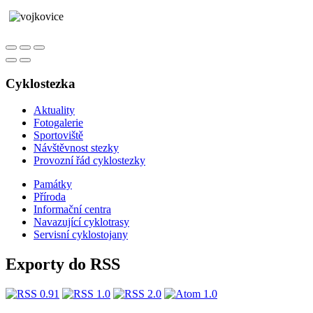
Cyklostezka
Aktuality
Fotogalerie
Sportoviště
Návštěvnost stezky
Provozní řád cyklostezky
Památky
Příroda
Informační centra
​​Navazující cyklotrasy
Servisní cyklostojany
Exporty do RSS