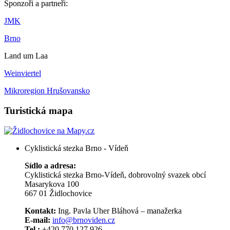
Sponzoři a partneři:
JMK
Brno
Land um Laa
Weinviertel
Mikroregion Hrušovansko
Turistická mapa
Cyklistická stezka Brno - Vídeň
Sídlo a adresa:
Cyklistická stezka Brno-Vídeň, dobrovolný svazek obcí
Masarykova 100
667 01 Židlochovice
Kontakt:
Ing. Pavla Uher Bláhová – manažerka
E-mail:
info@brnoviden.cz
Tel.:
+420 770 127 926