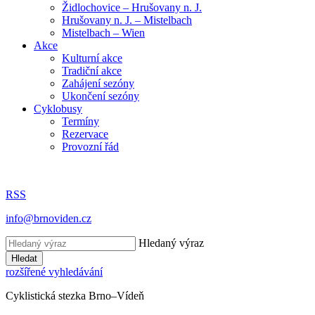
Židlochovice – Hrušovany n. J.
Hrušovany n. J. – Mistelbach
Mistelbach – Wien
Akce
Kulturní akce
Tradiční akce
Zahájení sezóny
Ukončení sezóny
Cyklobusy
Termíny
Rezervace
Provozní řád
RSS
info@brnoviden.cz
Hledaný výraz
Hledat
rozšířené vyhledávání
Cyklistická stezka Brno–Vídeň