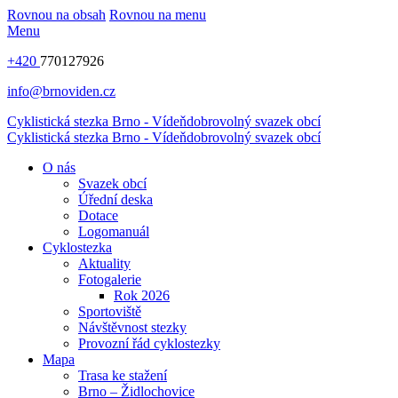
Rovnou na obsah
Rovnou na menu
Menu
+420
770127926
info@brnoviden.cz
Cyklistická stezka Brno - Vídeň
dobrovolný svazek obcí
Cyklistická stezka Brno - Vídeň
dobrovolný svazek obcí
O nás
Svazek obcí
Úřední deska
Dotace
Logomanuál
Cyklostezka
Aktuality
Fotogalerie
Rok 2026
Sportoviště
Návštěvnost stezky
Provozní řád cyklostezky
Mapa
Trasa ke stažení
Brno – Židlochovice