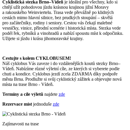
Cyklistická stezka Brno–Vídeň
je ideální pro všechny, kdo si
chtějí užít pohodovou jízdu krásnou krajinou jižní Moravy
a rakouského Weinviertelu. Trasa vede převážně po klidných
cestách mimo hlavní silnice, bez prudkých stoupání – skvělá
pro začátečníky, rodiny i seniory. Cestou vás čekají malebné
vesničky, vinice, přírodní scenérie i historická místa. Stezka vede
podél řek, rybníků a vinohradů a nabízí spoustu míst k odpočinku.
Užijete si jízdu i krásu jihomoravské krajiny.
Cestujte s kolem CYKLOBUSEM!
Náš cyklobus Vás zaveze i do vzdálenějších koutů stezky Brno–
Vídeň. Nabízíme různé výletní cíle, ze kterých si vyberete podle
chuti a kondice. Cyklobus jezdí zcela ZDARMA díky podpoře
města Brna. Prodlužte si svůj cyklistický zážitek a objevujte nová
místa na trase Brno - Vídeň.
Termíny a cíle výletů
najdete
zde
Rezervace míst
jednoduše
zde
Zajímavosti na trase