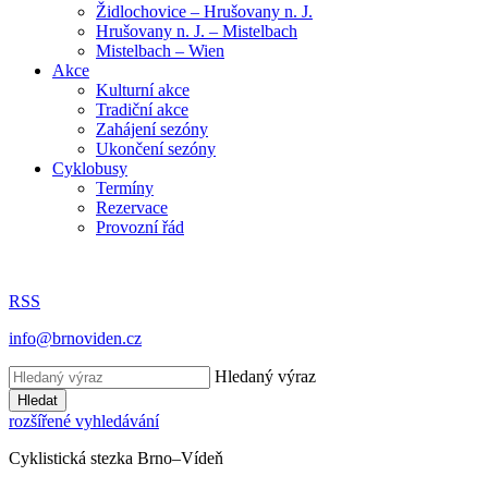
Židlochovice – Hrušovany n. J.
Hrušovany n. J. – Mistelbach
Mistelbach – Wien
Akce
Kulturní akce
Tradiční akce
Zahájení sezóny
Ukončení sezóny
Cyklobusy
Termíny
Rezervace
Provozní řád
RSS
info@brnoviden.cz
Hledaný výraz
Hledat
rozšířené vyhledávání
Cyklistická stezka Brno–Vídeň