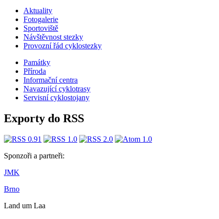
Aktuality
Fotogalerie
Sportoviště
Návštěvnost stezky
Provozní řád cyklostezky
Památky
Příroda
Informační centra
​​Navazující cyklotrasy
Servisní cyklostojany
Exporty do RSS
Sponzoři a partneři:
JMK
Brno
Land um Laa