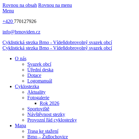
Rovnou na obsah
Rovnou na menu
Menu
+420
770127926
info@brnoviden.cz
Cyklistická stezka Brno - Vídeň
dobrovolný svazek obcí
Cyklistická stezka Brno - Vídeň
dobrovolný svazek obcí
O nás
Svazek obcí
Úřední deska
Dotace
Logomanuál
Cyklostezka
Aktuality
Fotogalerie
Rok 2026
Sportoviště
Návštěvnost stezky
Provozní řád cyklostezky
Mapa
Trasa ke stažení
Brno – Židlochovice