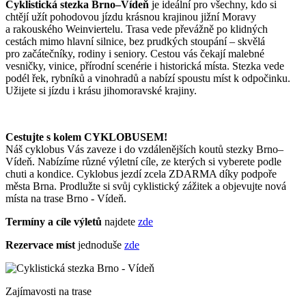
Cyklistická stezka Brno–Vídeň
je ideální pro všechny, kdo si
chtějí užít pohodovou jízdu krásnou krajinou jižní Moravy
a rakouského Weinviertelu. Trasa vede převážně po klidných
cestách mimo hlavní silnice, bez prudkých stoupání – skvělá
pro začátečníky, rodiny i seniory. Cestou vás čekají malebné
vesničky, vinice, přírodní scenérie i historická místa. Stezka vede
podél řek, rybníků a vinohradů a nabízí spoustu míst k odpočinku.
Užijete si jízdu i krásu jihomoravské krajiny.
Cestujte s kolem CYKLOBUSEM!
Náš cyklobus Vás zaveze i do vzdálenějších koutů stezky Brno–
Vídeň. Nabízíme různé výletní cíle, ze kterých si vyberete podle
chuti a kondice. Cyklobus jezdí zcela ZDARMA díky podpoře
města Brna. Prodlužte si svůj cyklistický zážitek a objevujte nová
místa na trase Brno - Vídeň.
Termíny a cíle výletů
najdete
zde
Rezervace míst
jednoduše
zde
Zajímavosti na trase