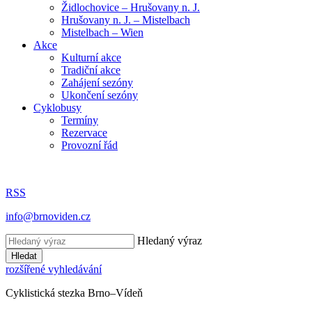
Židlochovice – Hrušovany n. J.
Hrušovany n. J. – Mistelbach
Mistelbach – Wien
Akce
Kulturní akce
Tradiční akce
Zahájení sezóny
Ukončení sezóny
Cyklobusy
Termíny
Rezervace
Provozní řád
RSS
info@brnoviden.cz
Hledaný výraz
Hledat
rozšířené vyhledávání
Cyklistická stezka Brno–Vídeň