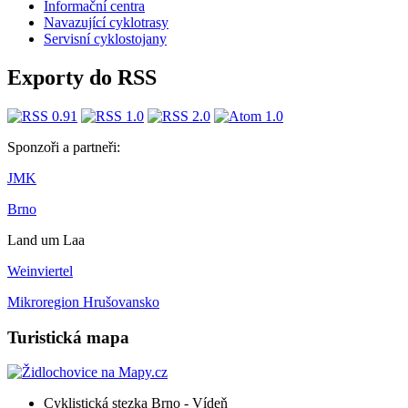
Informační centra
​​Navazující cyklotrasy
Servisní cyklostojany
Exporty do RSS
Sponzoři a partneři:
JMK
Brno
Land um Laa
Weinviertel
Mikroregion Hrušovansko
Turistická mapa
Cyklistická stezka Brno - Vídeň