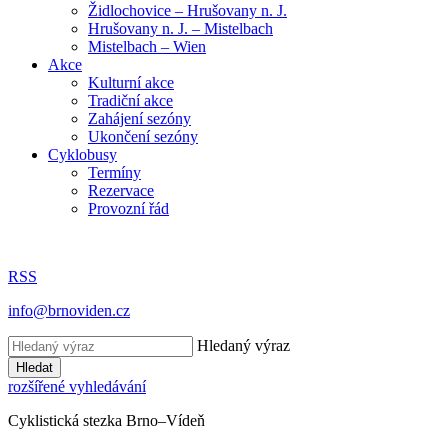
Židlochovice – Hrušovany n. J.
Hrušovany n. J. – Mistelbach
Mistelbach – Wien
Akce
Kulturní akce
Tradiční akce
Zahájení sezóny
Ukončení sezóny
Cyklobusy
Termíny
Rezervace
Provozní řád
RSS
info@brnoviden.cz
Hledaný výraz
Hledat
rozšířené vyhledávání
Cyklistická stezka Brno–Vídeň