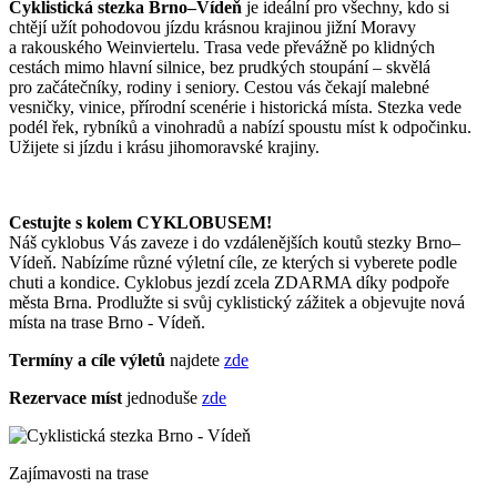
Cyklistická stezka Brno–Vídeň
je ideální pro všechny, kdo si
chtějí užít pohodovou jízdu krásnou krajinou jižní Moravy
a rakouského Weinviertelu. Trasa vede převážně po klidných
cestách mimo hlavní silnice, bez prudkých stoupání – skvělá
pro začátečníky, rodiny i seniory. Cestou vás čekají malebné
vesničky, vinice, přírodní scenérie i historická místa. Stezka vede
podél řek, rybníků a vinohradů a nabízí spoustu míst k odpočinku.
Užijete si jízdu i krásu jihomoravské krajiny.
Cestujte s kolem CYKLOBUSEM!
Náš cyklobus Vás zaveze i do vzdálenějších koutů stezky Brno–
Vídeň. Nabízíme různé výletní cíle, ze kterých si vyberete podle
chuti a kondice. Cyklobus jezdí zcela ZDARMA díky podpoře
města Brna. Prodlužte si svůj cyklistický zážitek a objevujte nová
místa na trase Brno - Vídeň.
Termíny a cíle výletů
najdete
zde
Rezervace míst
jednoduše
zde
Zajímavosti na trase