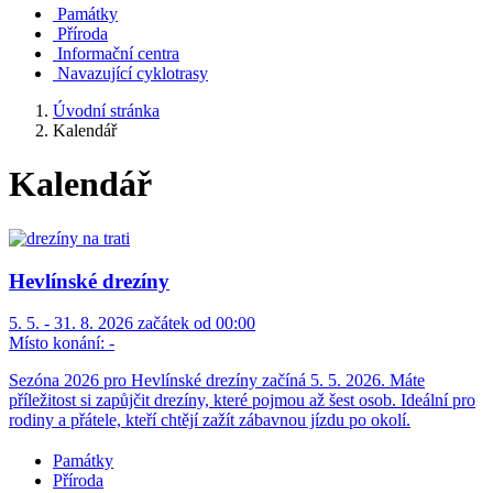
Památky
Příroda
Informační centra
Navazující cyklotrasy
Úvodní stránka
Kalendář
Kalendář
Hevlínské drezíny
5. 5. - 31. 8. 2026 začátek od 00:00
Místo konání:
-
Sezóna 2026 pro Hevlínské drezíny začíná 5. 5. 2026. Máte
příležitost si zapůjčit drezíny, které pojmou až šest osob. Ideální pro
rodiny a přátele, kteří chtějí zažít zábavnou jízdu po okolí.
Památky
Příroda