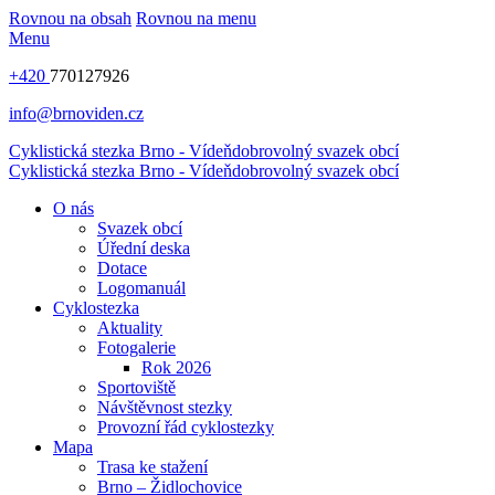
Rovnou na obsah
Rovnou na menu
Menu
+420
770127926
info@brnoviden.cz
Cyklistická stezka Brno - Vídeň
dobrovolný svazek obcí
Cyklistická stezka Brno - Vídeň
dobrovolný svazek obcí
O nás
Svazek obcí
Úřední deska
Dotace
Logomanuál
Cyklostezka
Aktuality
Fotogalerie
Rok 2026
Sportoviště
Návštěvnost stezky
Provozní řád cyklostezky
Mapa
Trasa ke stažení
Brno – Židlochovice