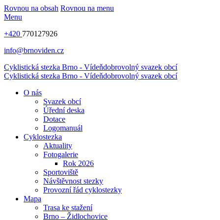
Rovnou na obsah
Rovnou na menu
Menu
+420
770127926
info@brnoviden.cz
Cyklistická stezka Brno - Vídeň
dobrovolný svazek obcí
Cyklistická stezka Brno - Vídeň
dobrovolný svazek obcí
O nás
Svazek obcí
Úřední deska
Dotace
Logomanuál
Cyklostezka
Aktuality
Fotogalerie
Rok 2026
Sportoviště
Návštěvnost stezky
Provozní řád cyklostezky
Mapa
Trasa ke stažení
Brno – Židlochovice