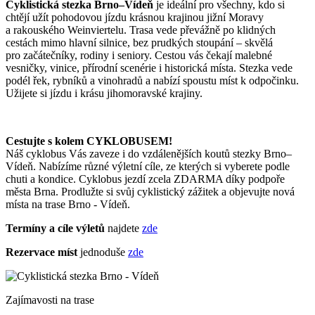
Cyklistická stezka Brno–Vídeň
je ideální pro všechny, kdo si
chtějí užít pohodovou jízdu krásnou krajinou jižní Moravy
a rakouského Weinviertelu. Trasa vede převážně po klidných
cestách mimo hlavní silnice, bez prudkých stoupání – skvělá
pro začátečníky, rodiny i seniory. Cestou vás čekají malebné
vesničky, vinice, přírodní scenérie i historická místa. Stezka vede
podél řek, rybníků a vinohradů a nabízí spoustu míst k odpočinku.
Užijete si jízdu i krásu jihomoravské krajiny.
Cestujte s kolem CYKLOBUSEM!
Náš cyklobus Vás zaveze i do vzdálenějších koutů stezky Brno–
Vídeň. Nabízíme různé výletní cíle, ze kterých si vyberete podle
chuti a kondice. Cyklobus jezdí zcela ZDARMA díky podpoře
města Brna. Prodlužte si svůj cyklistický zážitek a objevujte nová
místa na trase Brno - Vídeň.
Termíny a cíle výletů
najdete
zde
Rezervace míst
jednoduše
zde
Zajímavosti na trase