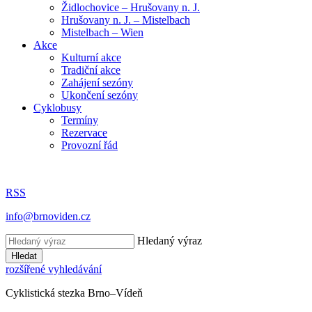
Židlochovice – Hrušovany n. J.
Hrušovany n. J. – Mistelbach
Mistelbach – Wien
Akce
Kulturní akce
Tradiční akce
Zahájení sezóny
Ukončení sezóny
Cyklobusy
Termíny
Rezervace
Provozní řád
RSS
info@brnoviden.cz
Hledaný výraz
Hledat
rozšířené vyhledávání
Cyklistická stezka Brno–Vídeň