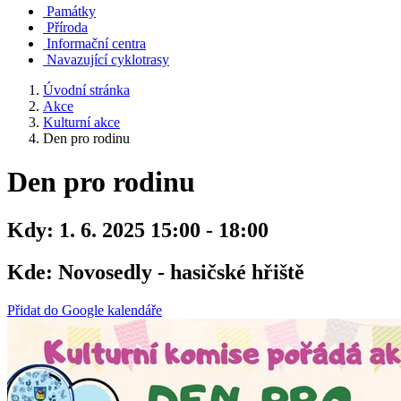
Památky
Příroda
Informační centra
Navazující cyklotrasy
Úvodní stránka
Akce
Kulturní akce
Den pro rodinu
Den pro rodinu
Kdy:
1. 6. 2025 15:00 - 18:00
Kde:
Novosedly - hasičské hřiště
Přidat do Google kalendáře