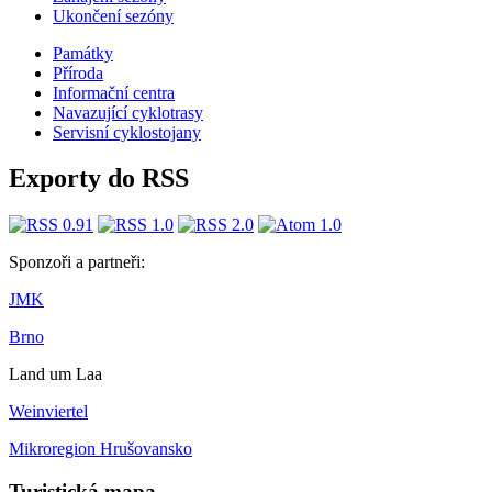
Ukončení sezóny
Památky
Příroda
Informační centra
​​Navazující cyklotrasy
Servisní cyklostojany
Exporty do RSS
Sponzoři a partneři:
JMK
Brno
Land um Laa
Weinviertel
Mikroregion Hrušovansko
Turistická mapa